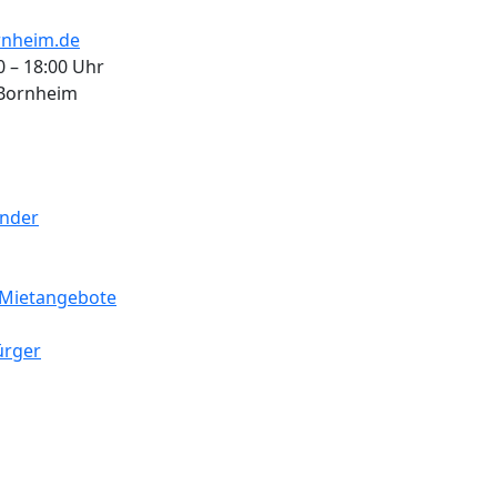
nheim.de
0 – 18:00 Uhr
 Bornheim
ender
Mietangebote
ürger