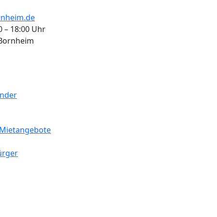
nheim.de
0 – 18:00 Uhr
 Bornheim
ender
Mietangebote
ürger