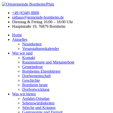
+49 (6348) 8808
rathaus@gemeinde-bornheim.de
Dienstag & Freitag 16:00 – 18:00 Uhr
Hauptstraße 19, 76879 Bornheim
Home
Aktuelles
Neuigkeiten
Veranstaltungskalender
Wer wir sind
Kontakt
Raumnutzung und Mietangebote
Gemeinderat
Bornheims Ehrenbürger
Dorfgemeinschaft
Geschichte
Bornheim heute
Dorfentwicklung
Was wir bieten
Anfahrt-Ortsplan
Sehenswürdigkeiten
Störche und Krippen
Gastronomie und Freizeit