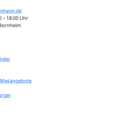
nheim.de
0 – 18:00 Uhr
 Bornheim
ender
Mietangebote
ürger