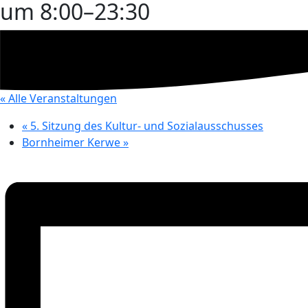
um 8:00
–
23:30
« Alle Veranstaltungen
«
5. Sitzung des Kultur- und Sozialausschusses
Bornheimer Kerwe
»