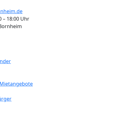
nheim.de
0 – 18:00 Uhr
 Bornheim
ender
Mietangebote
ürger