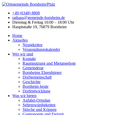
+49 (6348) 8808
rathaus@gemeinde-bornheim.de
Dienstag & Freitag 16:00 – 18:00 Uhr
Hauptstraße 19, 76879 Bornheim
Home
Aktuelles
Neuigkeiten
Veranstaltungskalender
Wer wir sind
Kontakt
Raumnutzung und Mietangebote
Gemeinderat
Bornheims Ehrenbürger
Dorfgemeinschaft
Geschichte
Bornheim heute
Dorfentwicklung
Was wir bieten
Anfahrt-Ortsplan
Sehenswürdigkeiten
Störche und Krippen
Gastronomie und Freizeit