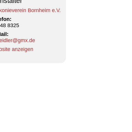
nstalter
konieverein Bornheim e.V.
efon:
48 8325
ail:
idler@gmx.de
site anzeigen