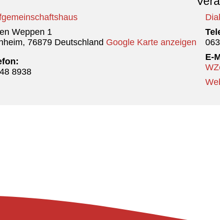
Vera
fgemeinschaftshaus
Dia
den Weppen 1
Tel
nheim
,
76879
Deutschland
Google Karte anzeigen
063
E-M
efon:
WZe
48 8938
Web