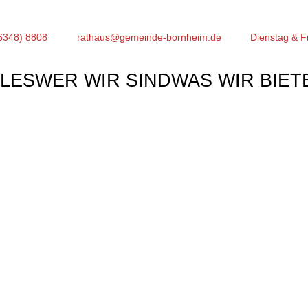
6348) 8808
rathaus@gemeinde-bornheim.de
Dienstag & F
LES
WER WIR SIND
WAS WIR BIET