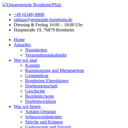
+49 (6348) 8808
rathaus@gemeinde-bornheim.de
Dienstag & Freitag 16:00 – 18:00 Uhr
Hauptstraße 19, 76879 Bornheim
Home
Aktuelles
Neuigkeiten
Veranstaltungskalender
Wer wir sind
Kontakt
Raumnutzung und Mietangebote
Gemeinderat
Bornheims Ehrenbürger
Dorfgemeinschaft
Geschichte
Bornheim heute
Dorfentwicklung
Was wir bieten
Anfahrt-Ortsplan
Sehenswürdigkeiten
Störche und Krippen
Gastronomie und Freizeit