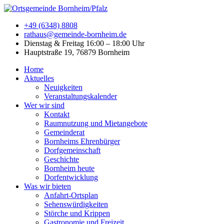
+49 (6348) 8808
rathaus@gemeinde-bornheim.de
Dienstag & Freitag 16:00 – 18:00 Uhr
Hauptstraße 19, 76879 Bornheim
Home
Aktuelles
Neuigkeiten
Veranstaltungskalender
Wer wir sind
Kontakt
Raumnutzung und Mietangebote
Gemeinderat
Bornheims Ehrenbürger
Dorfgemeinschaft
Geschichte
Bornheim heute
Dorfentwicklung
Was wir bieten
Anfahrt-Ortsplan
Sehenswürdigkeiten
Störche und Krippen
Gastronomie und Freizeit