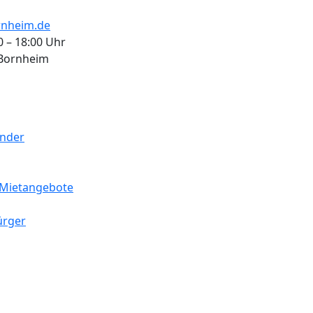
nheim.de
0 – 18:00 Uhr
 Bornheim
ender
Mietangebote
ürger