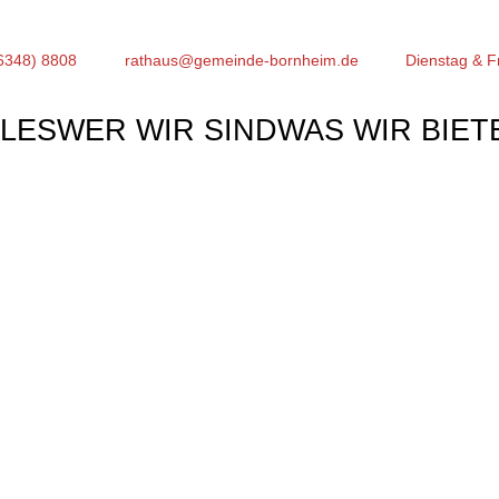
6348) 8808
rathaus@gemeinde-bornheim.de
Dienstag & F
LES
WER WIR SIND
WAS WIR BIET