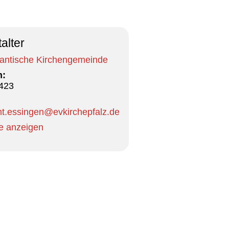
alter
tantische Kirchengemeinde
n:
423
:
mt.essingen@evkirchepfalz.de
e anzeigen