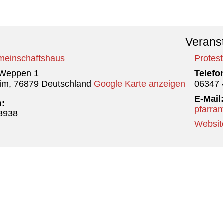
Veranst
meinschaftshaus
Protes
 Weppen 1
Telefo
im
,
76879
Deutschland
Google Karte anzeigen
06347 
E-Mail
n:
pfarra
8938
Websit