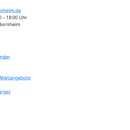
nheim.de
0 – 18:00 Uhr
 Bornheim
ender
Mietangebote
ürger