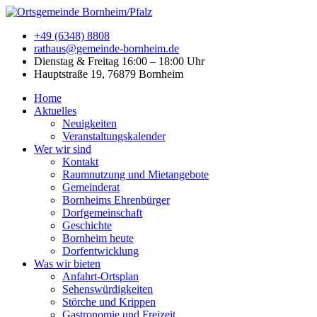
+49 (6348) 8808
rathaus@gemeinde-bornheim.de
Dienstag & Freitag 16:00 – 18:00 Uhr
Hauptstraße 19, 76879 Bornheim
Home
Aktuelles
Neuigkeiten
Veranstaltungskalender
Wer wir sind
Kontakt
Raumnutzung und Mietangebote
Gemeinderat
Bornheims Ehrenbürger
Dorfgemeinschaft
Geschichte
Bornheim heute
Dorfentwicklung
Was wir bieten
Anfahrt-Ortsplan
Sehenswürdigkeiten
Störche und Krippen
Gastronomie und Freizeit