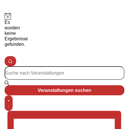
Hinweis
Es
wurden
keine
Ergebnisse
gefunden.
Veranstaltungen
Suche
Suche
Bitte
Schlüsselwort
und
eingeben.
Suche
Ansichten,
Veranstaltungen suchen
nach
Veranstaltungen
Navigation
Veranstaltung
Schlüsselwort.
Zusammenfassung
Ansichten-
Navigation